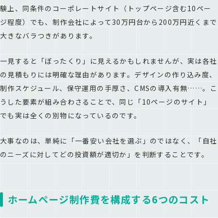
パターン①：「3社見積もりを取ったが、金額がバラバラで判断
験上、同条件のコーポレートサイト（トップページ含む10ペー
できない」
ジ程度）でも、制作会社によって30万円台から200万円近くまで
パターン②：「初期費用は安いが、月額保守費が想定以上で困
大きなバラつきがあります。
っている」
パターン③：「見積もり書が『一式』ばかりで中身がわからな
い」
一見すると「ぼったくり」に見えるかもしれませんが、実は各社
の見積もりには明確な理由があります。デザインの作り込み度、
制作スケジュール、保守運用の手厚さ、CMSの導入有無……。こ
うした要素が組み合わさることで、同じ「10ページのサイト」
でも実は全くの別物になっているのです。
大事なのは、単純に「一番安い会社を選ぶ」のではなく、「自社
のニーズに対してどの投資額が適切か」を判断することです。
ホームページ制作費を構成する6つのコスト