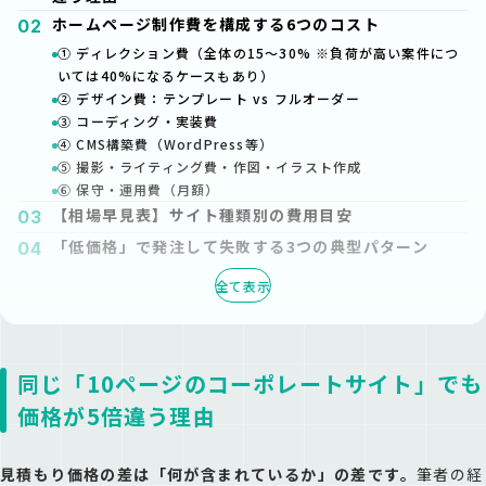
ホームページ制作費を構成する6つのコスト
02
① ディレクション費（全体の15〜30% ※負荷が高い案件につ
いては40%になるケースもあり）
② デザイン費：テンプレート vs フルオーダー
③ コーディング・実装費
④ CMS構築費（WordPress等）
⑤ 撮影・ライティング費・作図・イラスト作成
⑥ 保守・運用費（月額）
【相場早見表】サイト種類別の費用目安
03
「低価格」で発注して失敗する3つの典型パターン
04
パターン①：テンプレが合わず追加費用が膨らむ
全て表示
パターン②：公開後の費用を把握しておらず想定外の出費に
パターン③：制作会社が倒産・音信不通になる
上司を説得できる「見積もり比較の正しいやり方」
05
Step 1: RFP（提案依頼書）を3社に同条件で出す
同じ「10ページのコーポレートサイト」でも
Step 2: 見積もりを「項目別」で出してもらう
価格が5倍違う理由
Step 3: 「初期費用」だけでなく「3年総コスト」で比較
Step 4: 比較表を作って上司にプレゼンする
ShareDanに相談が多いケースと対応の流れ
06
見積もり価格の差は「何が含まれているか」の差です。
筆者の経