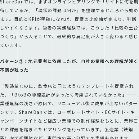
ShareDanでは、まずオンラインヒアリングで「サイトに何を期
待しているか」「現状の課題は何か」を整理するところから始め
ます。目的とKPIが明確になれば、提案の比較軸が定まり、判断
しやすくなります。筆者の実務経験では、こうした「比較の土台
づくり」から入ることで、最終的な満足度が大きく変わると感じ
ています。
パターン②：地元業者に依頼したが、自社の業種への理解が浅く
不満が残った
「製造業なのに、飲食店と同じようなテンプレートを提案され
た」「BtoBの導線設計がまったく考慮されていなかった」──
業種理解の浅さが原因で、リニューアル後に成果が出ないパター
ンです。ShareDanでは、コーポレートサイト・ECサイト・キ
ャンペーンサイトなど幅広い業種での制作経験をもとに、業界ご
との課題を踏まえたヒアリングを行っています。製造業（鉄鋼
系）や学術団体など、専門性の高い分野での実績もあります。