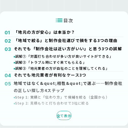
目次
「地元の方が安心」は本当か？
01
「地域で絞る」と制作会社選びで損をする3つの理由
02
それでも「制作会社は近い方がいい」と思う3つの誤解
03
誤解①「対面打ち合わせが多い方が良いサイトができる」
誤解②「トラブル時にすぐ来てもらえる」
誤解③「地元業者の方が自社のことを理解してくれる」
それでも地元業者が有利なケース3つ
04
地域ではなく&quot;相性&quot;で選ぶ──制作会社
05
の正しい探し方4ステップ
Step 1: 実績と「伝わり方」で候補を絞る（全国から）
Step 2: 見積もりと打ち合わせで3社に絞る
Step 3: オンライン面談でコミュニケーション力を見る
Step 4: 契約前に「運用体制」を確認する
全て表示
ShareDanに相談が多いケースと対応の流れ
06