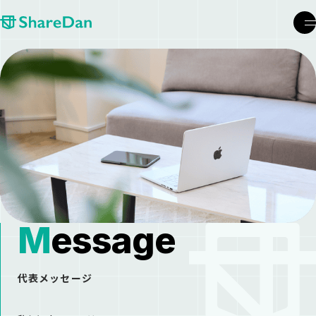
メ
M
e
s
s
a
g
e
代表メッセージ