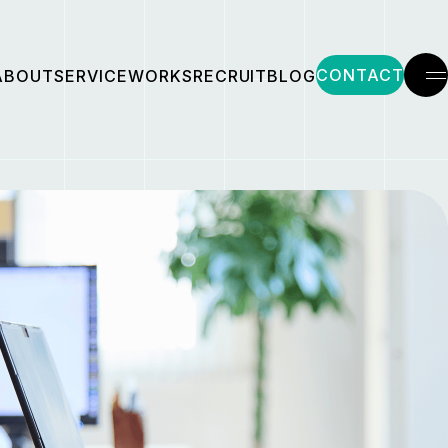
CONTACT
ABOUT
SERVICE
WORKS
RECRUIT
BLOG
メ