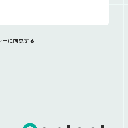
シー
に同意する