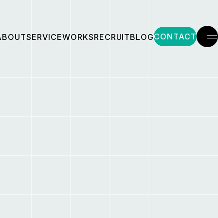
CONTACT
ABOUT
SERVICE
WORKS
RECRUIT
BLOG
メ